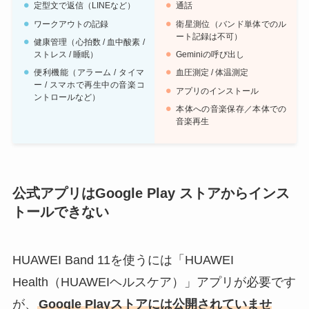
定型文で返信（LINEなど）
通話
ワークアウトの記録
衛星測位（バンド単体でのル
ート記録は不可）
健康管理（心拍数 / 血中酸素 /
ストレス / 睡眠）
Geminiの呼び出し
便利機能（アラーム / タイマ
血圧測定 / 体温測定
ー / スマホで再生中の音楽コ
アプリのインストール
ントロールなど）
本体への音楽保存／本体での
音楽再生
公式アプリはGoogle Play ストアからインス
トールできない
HUAWEI Band 11を使うには「HUAWEI
Health（HUAWEIヘルスケア）」アプリが必要です
が、
Google Playストアには公開されていませ